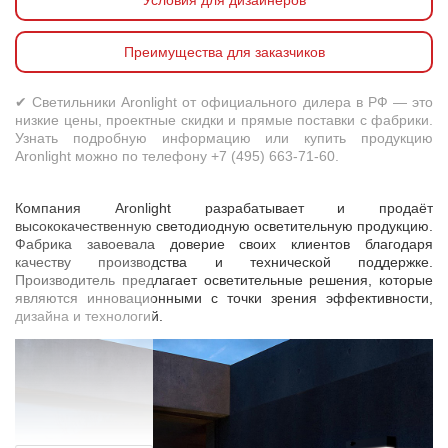
Условия для дизайнеров
Преимущества для заказчиков
✔ Светильники Aronlight от официального дилера в РФ — это
низкие цены, проектные скидки и прямые поставки с фабрики.
Узнать подробную информацию или купить продукцию
Aronlight можно по телефону +7 (495) 663-71-60.
Компания Aronlight разрабатывает и продаёт
высококачественную светодиодную осветительную продукцию.
Фабрика завоевала доверие своих клиентов благодаря
качеству производства и технической поддержке.
Производитель предлагает осветительные решения, которые
являются инновационными с точки зрения эффективности,
дизайна и технологий.