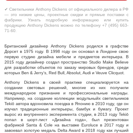
✔ Светильники Anthony Dickens от официального дилера в РФ
— это низкие цены, проектные скидки и прямые поставки с
фабрики. Узнать подробную информацию или купить
продукцию Anthony Dickens можно по телефону +7 (495) 663-
71-60.
Британский дизайнер Anthony Dickens родился в графстве
Дорсет в 1975 году. В 1998 году он основал в Лондоне свою
первую студию дизайна мебели и предметов интерьера. В
2015 году дизайнер создал пространство Studio Make Believe
для разработки объектов по заказу мировых брендов, среди
которых Ben & Jerry’s, Red Bull, Absolut, Audi и Veuve Clicquot.
Anthony Dickens в своей практике специализруется на
создании световых решений, многие из них получили
международное признание и профессиональные награды.
Например, на создание коллекции модульныйх светильников
Tekiō автора вдохновила поездка в Японию в 2010 году, где он
изучал традиционные интерьеры, бамбук и бумагу. Проект
вырос из внутреннего эксперимента студии, в 2013 году Tekiō
попал в шорт-лист «Дизайна года», был презентован
фабрикой Santa & Cole на выставке Euroluce в 2017 году и
завоевал золотую медаль Delta Award в 2018 году как лучший