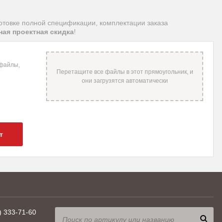
отовке полной спецификации, комплектации заказа
ая проектная скидка
!
 файлы,
т
) 333-71-60