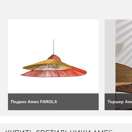
Бренд Ames во главе с Аной Марией Кальдерон Кайзер играе
производителей. Для улучшения взаимодействия основательни
(Sebastian Herkner) и Полин Дельтур (Pauline Deltour), на л
неизвестными им материалами и ремёслами.
Подвес Ames FAROLS
Торшер Am