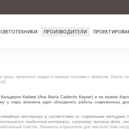
 СВЕТОТЕХНИКИ
ПРОИЗВОДИТЕЛИ
ПРОЕКТИРОВА
е цены, проектные скидки и прямые поставки с фабрики. Узнать
-60.
Кальдерон Кайзер (Ana María Calderón Kayser) и ее мужем Кар
тому у пары возникла идея объединить работы современных ди
 семейных мастерских в соответствии со старинными методами 
используются необычные материалы, например: волокна фике, ли
еработанный пластик. Пигменты и красители для текстиля тоже нату