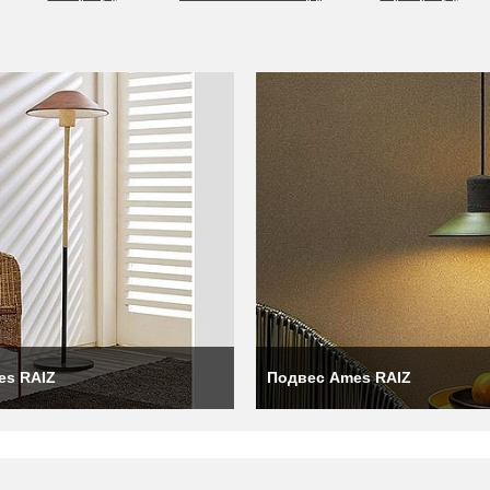
т роль посредников между мирами своих партнёров и клиентов
ца компании отвезла дизайнеров, с которыми она сотрудничала
ичную встречу с производственными командами в Колумбии, чтобы п
es RAIZ
Подвес Ames RAIZ