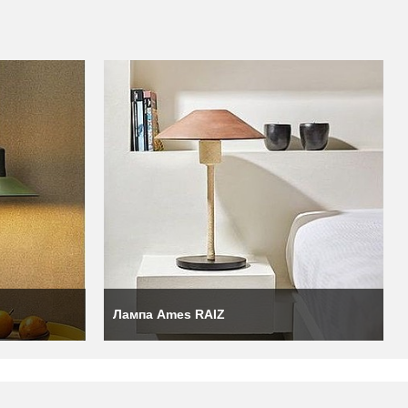
 с миром талантливых
, Себастьяна Херкнера
ознакомить их с ранее
Лампа Ames RAIZ