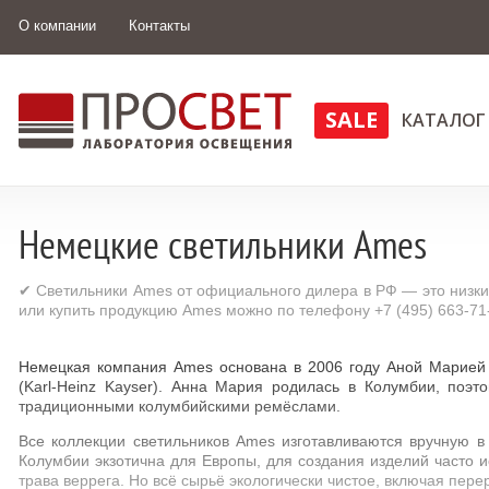
О компании
Контакты
SALE
КАТАЛОГ
Немецкие светильники Ames
✔ Светильники Ames от официального дилера в РФ — это низки
или купить продукцию Ames можно по телефону +7 (495) 663-71
Немецкая компания Ames основана в 2006 году Аной Марией 
(Karl-Heinz Kayser). Анна Мария родилась в Колумбии, поэ
традиционными колумбийскими ремёслами.
Все коллекции светильников Ames изготавливаются вручную в
Колумбии экзотична для Европы, для создания изделий часто 
трава веррега. Но всё сырьё экологически чистое, включая пер