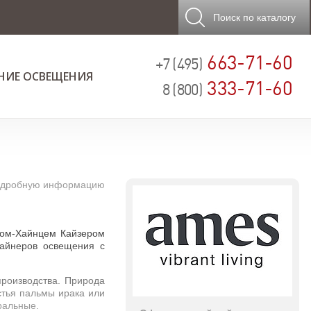
Поиск
по каталогу
663-71-60
+7 (495)
НИЕ ОСВЕЩЕНИЯ
333-71-60
8 (800)
 подробную информацию
лом-Хайнцем Кайзером
зайнеров освещения с
производства. Природа
стья пальмы ирака или
ральные.