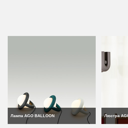
Производитель ценит простую, честную и изысканную эстетику 
Вубок Ли (Woobok Lee) создавал бренд вместе со шведским 
Стокгольме, где у него есть собственная компания. Он известен
Сейчас грань между жилым и коммерческим пространством ста
для неформальных встреч — все они создают спрос на новый ти
Компания Ago считает, что делает светильники, определяющ
производитель рекомендует относиться к их продукции, как к 
для архитекторов и дизайнеров.
Лампа AGO BALLOON
Люстра AGO