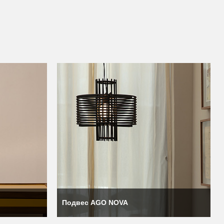
ример, основатель Ago
oo). Марс работает в
 Hat.
туальные офисы, места
в помещении, поэтому
азработаны специально
Подвес AGO NOVA