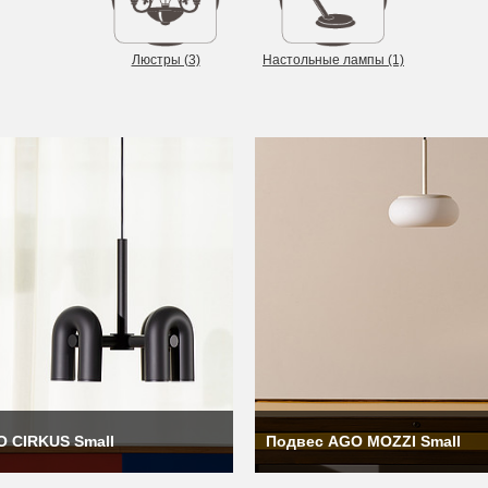
Люстры (3)
Настольные лампы (1)
и работает с дизайнерами, которые разделяют эти ценности. Нап
промышленным дизайнером Марсом Хвасунгом Ю (Mars Hwasung Y
 как автор многих светильников, самый главный из которых — лампа
новится всё более размытой. Домашние офисы, коворкинги, вир
п гибкого и креативного освещения.
ие пространство. Никогда не стоит забывать о важности света 
отправной точке в дизайне интерьера. Многие коллекции бренда р
 CIRKUS Small
Подвес AGO MOZZI Small